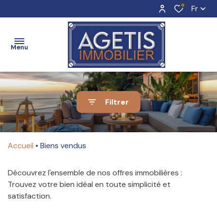
0
Fr
Menu
ACCUEIL
Filtrer
Nos
Nos
biens
biens
ESTIMATION
Accueil
Biens vendus
en
à
vente
louer
Découvrez l'ensemble de nos offres immobilières :
VENTE
Trouvez votre bien idéal en toute simplicité et
Vendre
Louer
satisfaction.
avec
avec
BIENS
nous
nous