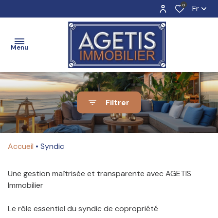
0
Fr
Menu
ACCUEIL
Filtrer
Nos
Nos
biens
biens
ESTIMATION
Accueil
Syndic
en
à
vente
louer
Une gestion maîtrisée et transparente avec AGETIS
VENTE
Immobilier
Vendre
Louer
avec
avec
Le rôle essentiel du syndic de copropriété
BIENS
nous
nous