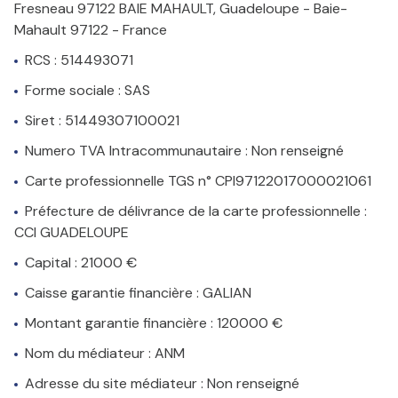
Fresneau 97122 BAIE MAHAULT, Guadeloupe - Baie-
VENDUS
Mahault 97122 - France
RCS : 514493071
LOCATION
Forme sociale : SAS
Siret : 51449307100021
GESTION
Numero TVA Intracommunautaire : Non renseigné
Carte professionnelle TGS n° CPI97122017000021061
Préfecture de délivrance de la carte professionnelle :
SYNDIC
CCI GUADELOUPE
Capital : 21000 €
Caisse garantie financière : GALIAN
Montant garantie financière : 120000 €
Nom du médiateur : ANM
Adresse du site médiateur : Non renseigné