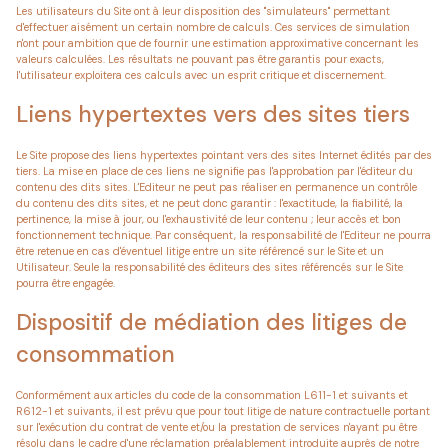
Les utilisateurs du Site ont à leur disposition des "simulateurs" permettant
d'effectuer aisément un certain nombre de calculs. Ces services de simulation
n'ont pour ambition que de fournir une estimation approximative concernant les
valeurs calculées. Les résultats ne pouvant pas être garantis pour exacts,
l'utilisateur exploitera ces calculs avec un esprit critique et discernement.
Liens hypertextes vers des sites tiers
Le Site propose des liens hypertextes pointant vers des sites Internet édités par des
tiers. La mise en place de ces liens ne signifie pas l'approbation par l'éditeur du
contenu des dits sites. L'Editeur ne peut pas réaliser en permanence un contrôle
du contenu des dits sites, et ne peut donc garantir : l'exactitude, la fiabilité, la
pertinence, la mise à jour, ou l'exhaustivité de leur contenu ; leur accès et bon
fonctionnement technique. Par conséquent, la responsabilité de l'Editeur ne pourra
être retenue en cas d'éventuel litige entre un site référencé sur le Site et un
Utilisateur. Seule la responsabilité des éditeurs des sites référencés sur le Site
pourra être engagée.
Dispositif de médiation des litiges de
consommation
Conformément aux articles du code de la consommation L611-1 et suivants et
R612-1 et suivants, il est prévu que pour tout litige de nature contractuelle portant
sur l'exécution du contrat de vente et/ou la prestation de services n'ayant pu être
résolu dans le cadre d'une réclamation préalablement introduite auprès de notre