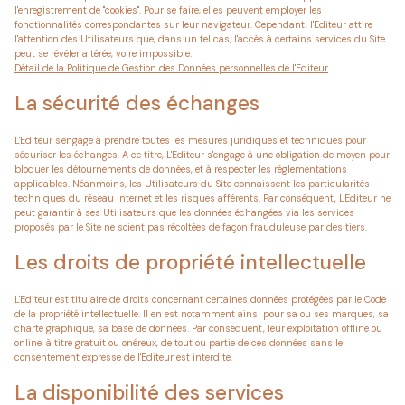
l'enregistrement de "cookies". Pour se faire, elles peuvent employer les
fonctionnalités correspondantes sur leur navigateur. Cependant, l'Editeur attire
l'attention des Utilisateurs que, dans un tel cas, l'accès à certains services du Site
peut se révéler altérée, voire impossible.
Détail de la Politique de Gestion des Données personnelles de l'Editeur
La sécurité des échanges
L'Editeur s'engage à prendre toutes les mesures juridiques et techniques pour
sécuriser les échanges. A ce titre, L'Editeur s'engage à une obligation de moyen pour
bloquer les détournements de données, et à respecter les réglementations
applicables. Néanmoins, les Utilisateurs du Site connaissent les particularités
techniques du réseau Internet et les risques afférents. Par conséquent, L'Editeur ne
peut garantir à ses Utilisateurs que les données échangées via les services
proposés par le Site ne soient pas récoltées de façon frauduleuse par des tiers.
Les droits de propriété intellectuelle
L'Editeur est titulaire de droits concernant certaines données protégées par le Code
de la propriété intellectuelle. Il en est notamment ainsi pour sa ou ses marques, sa
charte graphique, sa base de données. Par conséquent, leur exploitation offline ou
online, à titre gratuit ou onéreux, de tout ou partie de ces données sans le
consentement expresse de l'Editeur est interdite.
La disponibilité des services