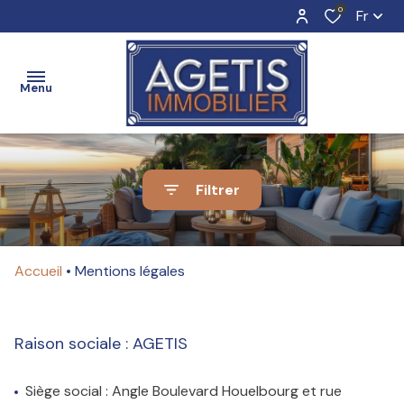
0
Fr
Menu
ACCUEIL
Filtrer
Nos
Nos
biens
biens
ESTIMATION
Accueil
Mentions légales
en
à
vente
louer
VENTE
Raison sociale : AGETIS
Vendre
Louer
avec
avec
Siège social : Angle Boulevard Houelbourg et rue
BIENS
nous
nous