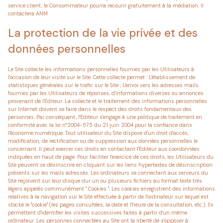
service client, le Consommateur pourra recourir gratuitement à la médiation. Il
contactera ANM.
La protection de la vie privée et des
données personnelles
Le Site collecte les informations personnelles fournies par les Utilisateurs à
l'occasion de leur visite sur le Site. Cette collecte permet : L'établissement de
statistiques générales sur le trafic sur le Site ; L'envoi vers les adresses mails
fournies par les Utilisateurs de réponses, d'informations diverses ou annonces
provenant de l'Editeur. La collecte et le traitement des informations personnelles
sur Internet doivent se faire dans le respect des droits fondamentaux des
personnes. Par conséquent, l'Editeur s'engage à une politique de traitement en
conformité avec la loi n°2004-575 du 21 juin 2004 pour la confiance dans
l'économie numérique. Tout utilisateur du Site dispose d'un droit d'accès,
modification, de rectification ou de suppression aux données personnelles le
concernant. Il peut exercer ces droits en contactant l'Editeur aux coordonnées
indiquées en haut de page. Pour faciliter l'exercice de ces droits, les Utilisateurs du
Site peuvent se désinscrire en cliquant sur les liens hypertextes de désinscription
présents sur les mails adressés. Les ordinateurs se connectant aux serveurs du
Site reçoivent sur leur disque dur un ou plusieurs fichiers au format texte très
légers appelés communément " Cookies ". Les cookies enregistrent des informations
relatives à la navigation sur le Site effectuée à partir de l'ordinateur sur lequel est
stocké le "cookie" (les pages consultées, la date et l'heure de la consultation, etc.). Ils
permettent d'identifier les visites successives faites à partir d'un même
ordinateur. Les personnes connectées au Site ont la liberté de s'opposer à