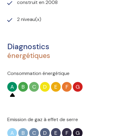
construit en 2008
2 niveau(x)
Diagnostics
énergétiques
Consommation énergétique
A
B
C
D
E
F
G
Emission de gaz à effet de serre
A
B
C
D
E
F
G