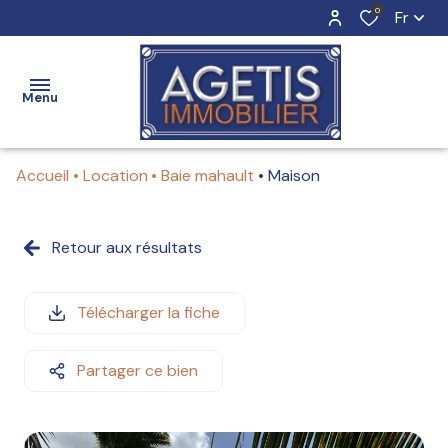
0
Fr
Menu
Accueil
Location
Baie mahault
Maison
ACCUEIL
Retour aux résultats
Nos
Nos
biens
biens
ESTIMATION
en
à
Télécharger la fiche
vente
louer
VENTE
Partager ce bien
Vendre
Louer
avec
avec
BIENS
nous
nous