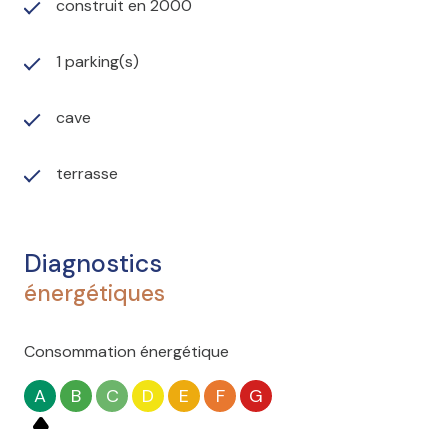
construit en 2000
1 parking(s)
cave
terrasse
Diagnostics
énergétiques
Consommation énergétique
A
B
C
D
E
F
G