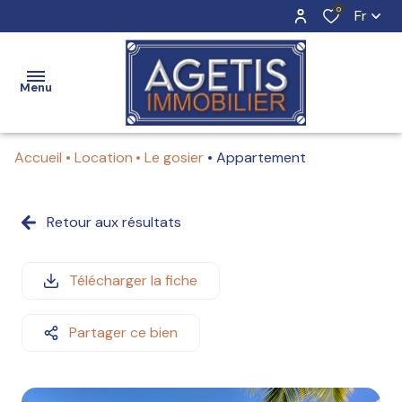
0
Fr
Menu
Accueil
Location
Le gosier
Appartement
ACCUEIL
Retour aux résultats
Nos
Nos
biens
biens
ESTIMATION
en
à
Télécharger la fiche
vente
louer
VENTE
Partager ce bien
Vendre
Louer
avec
avec
BIENS
nous
nous