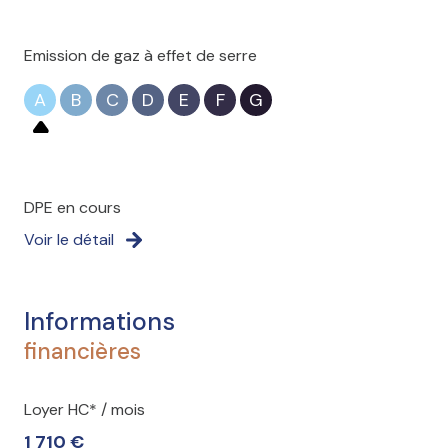
Emission de gaz à effet de serre
A
B
C
D
E
F
G
DPE en cours
Voir le détail
Informations
financières
Loyer HC* / mois
1 710 €