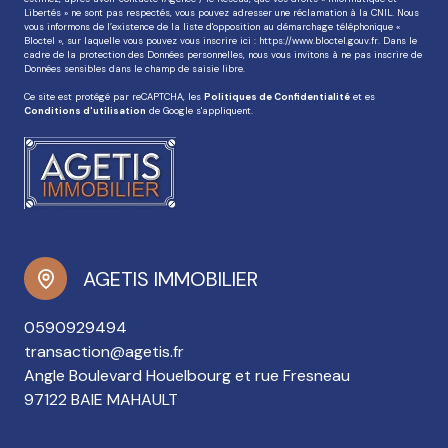
Libertés » ne sont pas respectés, vous pouvez adresser une réclamation à la CNIL. Nous
vous informons de l’existence de la liste d'opposition au démarchage téléphonique «
Bloctel », sur laquelle vous pouvez vous inscrire ici :
https://www.bloctel.gouv.fr
. Dans le
cadre de la protection des Données personnelles, nous vous invitons à ne pas inscrire de
Données sensibles dans le champ de saisie libre.
Ce site est protégé par reCAPTCHA, les
Politiques de Confidentialité
et es
Conditions d'utilisation
de Google s'appliquent.
AGETIS IMMOBILIER
0590929494
transaction@agetis.fr
Angle Boulevard Houelbourg et rue Fresneau
97122 BAIE MAHAULT