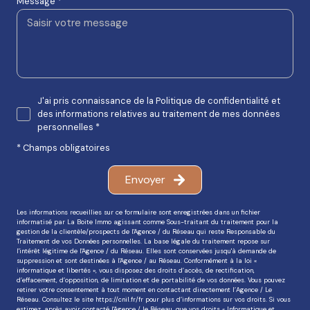
Message *
J'ai pris connaissance de la Politique de confidentialité et
des informations relatives au traitement de mes données
personnelles *
* Champs obligatoires
Envoyer
Les informations recueillies sur ce formulaire sont enregistrées dans un fichier
informatisé par La Boite Immo agissant comme Sous-traitant du traitement pour la
gestion de la clientèle/prospects de l'Agence / du Réseau qui reste Responsable du
Traitement de vos Données personnelles. La base légale du traitement repose sur
l'intérêt légitime de l'Agence / du Réseau. Elles sont conservées jusqu'à demande de
suppression et sont destinées à l'Agence / au Réseau. Conformément à la loi «
informatique et libertés », vous disposez des droits d’accès, de rectification,
d’effacement, d’opposition, de limitation et de portabilité de vos données. Vous pouvez
retirer votre consentement à tout moment en contactant directement l’Agence / Le
Réseau. Consultez le site
https://cnil.fr/fr
pour plus d’informations sur vos droits. Si vous
estimez, après avoir contacté l'Agence / le Réseau, que vos droits « Informatique et