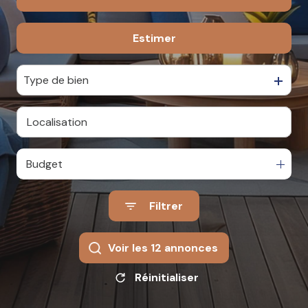
VENDUS
Estimer
à l'année
LOCATION
Type de bien
GESTION
Budget
SYNDIC
Filtrer
Voir les
12
annonces
Réinitialiser