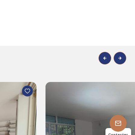
2
75.46
chambre(s)
m²
Contacter