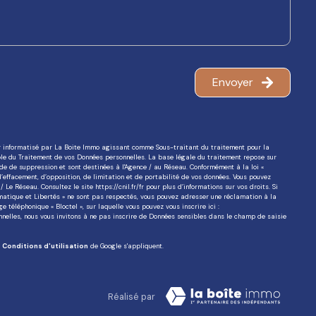
Envoyer
ier informatisé par La Boite Immo agissant comme Sous-traitant du traitement pour la
ble du Traitement de vos Données personnelles. La base légale du traitement repose sur
nde de suppression et sont destinées à l'Agence / au Réseau. Conformément à la loi «
 d’effacement, d’opposition, de limitation et de portabilité de vos données. Vous pouvez
/ Le Réseau. Consultez le site
https://cnil.fr/fr
pour plus d’informations sur vos droits. Si
ormatique et Libertés » ne sont pas respectés, vous pouvez adresser une réclamation à la
 téléphonique « Bloctel », sur laquelle vous pouvez vous inscrire ici :
nnelles, nous vous invitons à ne pas inscrire de Données sensibles dans le champ de saisie
s
Conditions d'utilisation
de Google s'appliquent.
Réalisé par