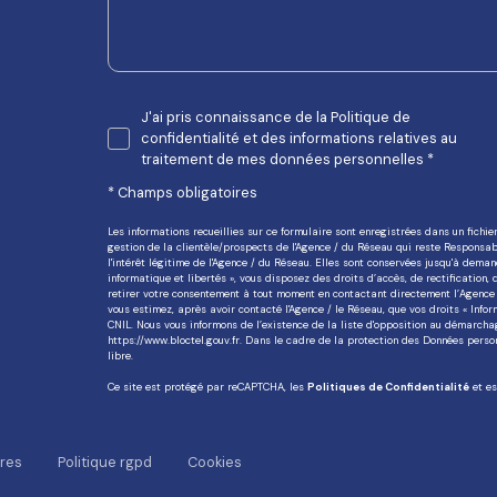
J'ai pris connaissance de la Politique de
confidentialité et des informations relatives au
traitement de mes données personnelles *
* Champs obligatoires
Les informations recueillies sur ce formulaire sont enregistrées dans un fich
gestion de la clientèle/prospects de l'Agence / du Réseau qui reste Responsa
l'intérêt légitime de l'Agence / du Réseau. Elles sont conservées jusqu'à dema
informatique et libertés », vous disposez des droits d’accès, de rectification,
retirer votre consentement à tout moment en contactant directement l’Agence 
vous estimez, après avoir contacté l'Agence / le Réseau, que vos droits « Inf
CNIL. Nous vous informons de l’existence de la liste d'opposition au démarchage
https://www.bloctel.gouv.fr
. Dans le cadre de la protection des Données perso
libre.
Ce site est protégé par reCAPTCHA, les
Politiques de Confidentialité
et e
ires
politique rgpd
cookies