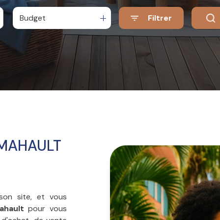
Budget
Filtrer
-MAHAULT
son site, et vous
ahault
pour vous