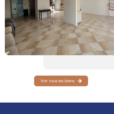
 experte de votre
rs conditions. Nos
on ou de votre
 prix objectif qui
ns négociation.
agence
hault
ion complémentaire
leures solutions à
Voir tous les biens
nous contacter via
e au 05 90 92 94