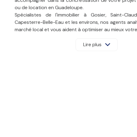
accompagner dans la concrétisation de votre projet
ou de location en Guadeloupe.
Spécialistes de l'immobilier à Gosier, Saint-Claud
Capesterre-Belle-Eau et les environs, nos agents ana
marché local et vous aident à optimiser au mieux votre
Services immobiliers
Lire plus
Mahault
Réaliser une tran
immobilière à Baie-Mahaul
Confiez la recherche de votre bien à votre agenc
Guadeloupe, et bénéficiez des conseils avisés de nos 
mettent à votre service toute leur expérience pour g
de votre
transaction immobilière
.
Retrouvez
notre catalogue de biens
directement sur ce
découvrez une large sélection de maisons, appartemen