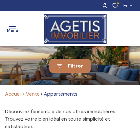
0
Fr
Menu
ACCUEIL
Filtrer
Nos
Nos
biens
biens
ESTIMATION
Accueil
Vente
Appartements
en
à
vente
louer
Découvrez l'ensemble de nos offres immobilières :
VENTE
Trouvez votre bien idéal en toute simplicité et
Vendre
Louer
satisfaction.
avec
avec
BIENS
nous
nous